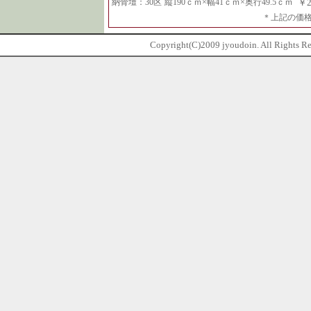
納骨壇：30区
縦190ｃｍ×幅41ｃｍ×奥行49.5ｃｍ
￥
＊上記の価
Copyright(C)2009 jyoudoin. All Rights R