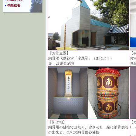
【お堂全景】
【
納骨永代供養堂「摩尼堂」（まにどう）
お
1F・2F納骨施設
段
【掛け軸】
【
納骨用の佛檀では無く、皆さんと一緒に納骨供養
1F
の出来る、合祀の納骨供養佛檀