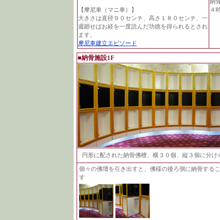
納
【摩尼車（マニ車）】
４
大きさは直径９０センチ、高さ１８０センチ、一
週廻せばお経を一度読んだ功徳を得られるとされ
ます。
摩尼車建立エピソード
■納骨施設1F
円形に配された納骨佛檀、横３０個、縦３個に分け
個々の佛壇を引き出すと、佛様の後ろ側に納骨するこ
す