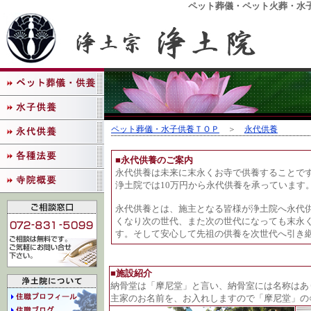
ペット葬儀・ペット火葬・水
ペット葬儀・水子供養ＴＯＰ
＞
永代供養
■永代供養のご案内
永代供養は未来に末永くお寺で供養することで
浄土院では10万円から永代供養を承っています
永代供養とは、施主となる皆様が浄土院へ永代
くなり次の世代、また次の世代になっても末永
す。そして安心して先祖の供養を次世代へ引き
■施設紹介
納骨堂は「摩尼堂」と言い、納骨室には名称はあ
主家のお名前を、お入れしますので「摩尼堂」の