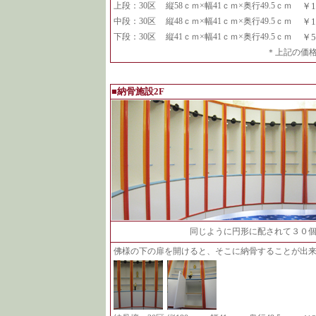
上段：30区
縦58ｃｍ×幅41ｃｍ×奥行49.5ｃｍ
￥1
中段：30区
縦48ｃｍ×幅41ｃｍ×奥行49.5ｃｍ
￥1
下段：30区
縦41ｃｍ×幅41ｃｍ×奥行49.5ｃｍ
￥
＊上記の価
■納骨施設2F
同じように円形に配されて３０
佛様の下の扉を開けると、そこに納骨することが出